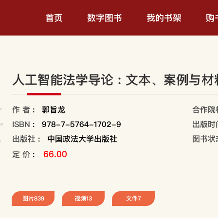
首页
数字图书
我的书架
购
人工智能法学导论 : 文本、案例与材
作 者
:
郭旨龙
合作院
ISBN
:
978-7-5764-1702-9
出版时
出版社
:
中国政法大学出版社
图书状
66.00
定 价
:
图片
839
视频
13
文件
7