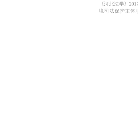
《河北法学》20
境司法保护主体
文杂志》2017
决的权威性及其
北农林科技大学学
等。陕西省法学
秘书长。